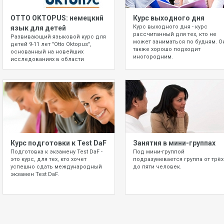
OTTO OKTOPUS: немецкий
Курс выходного дня
Курс выходного дня - курс
язык для детей
рассчитанный для тех, кто не
Развивающий языковой курс для
может заниматься по будням. О
детей 9-11 лет "Otto Oktopus",
также хорошо подходит
основанный на новейших
иногородним.
исследованиях в области
раннего изучения иностранных
языков.
Курс подготовки к Test DaF
Занятия в мини-группах
Подготовка к экзамену Test DaF -
Под мини-группой
это курс, для тех, кто хочет
подразумевается группа от трёх
успешно сдать международный
до пяти человек.
экзамен Test DaF.